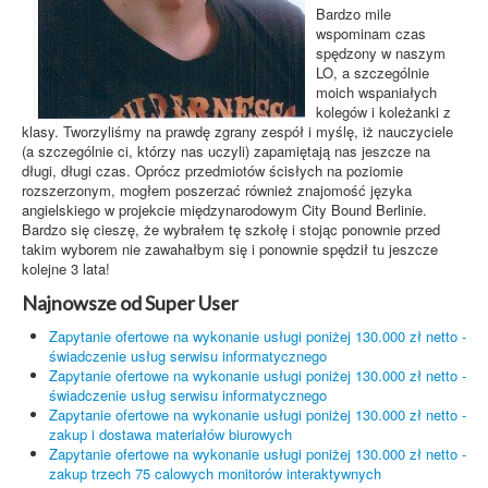
Bardzo mile
wspominam czas
spędzony w naszym
LO, a szczególnie
moich wspaniałych
kolegów i koleżanki z
klasy. Tworzyliśmy na prawdę zgrany zespół i myślę, iż nauczyciele
(a szczególnie ci, którzy nas uczyli) zapamiętają nas jeszcze na
długi, długi czas. Oprócz przedmiotów ścisłych na poziomie
rozszerzonym, mogłem poszerzać również znajomość języka
angielskiego w projekcie międzynarodowym City Bound Berlinie.
Bardzo się cieszę, że wybrałem tę szkołę i stojąc ponownie przed
takim wyborem nie zawahałbym się i ponownie spędził tu jeszcze
kolejne 3 lata!
Najnowsze od Super User
Zapytanie ofertowe na wykonanie usługi poniżej 130.000 zł netto -
świadczenie usług serwisu informatycznego
Zapytanie ofertowe na wykonanie usługi poniżej 130.000 zł netto -
świadczenie usług serwisu informatycznego
Zapytanie ofertowe na wykonanie usługi poniżej 130.000 zł netto -
zakup i dostawa materiałów biurowych
Zapytanie ofertowe na wykonanie usługi poniżej 130.000 zł netto -
zakup trzech 75 calowych monitorów interaktywnych