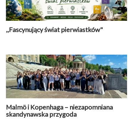
,,Fascynujący świat pierwiastków"
Aktualności
|
01 czerwiec 2026
Czytaj więcej
Malmö i Kopenhaga – niezapomniana
skandynawska przygoda
Wspólpraca międzynarodowa
|
01 czerwiec 2026
Czytaj więcej