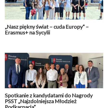
„Nasz piękny świat – cuda Europy” –
Erasmus+ na Sycylii
Wspólpraca międzynarodowa
|
17 maj 2026
Czytaj więcej
Spotkanie z kandydatami do Nagrody
PSST „Najzdolniejsza Młodzież
Podkarpacia”