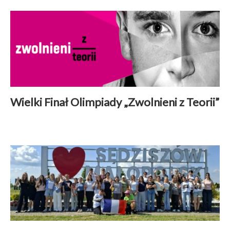
Wielki Finał Olimpiady „Zwolnieni z Teorii”
Aktualności
|
28 maj 2026
Czytaj więcej